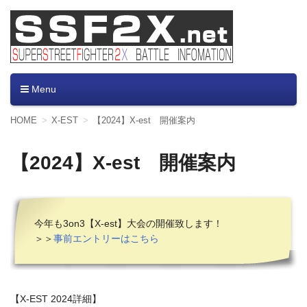
SUPER STREET FIGHTER
スパ２X大会情報｜X-er（エクサー）、FOX（フォク
ス）、X-EST（エスト）、カケルゴ(x5)大会情報およびエ
Menu
ⅡX Battle information
ントリー受付
コ
HOME
X-EST
【2024】X-est 開催案内
ン
テ
ン
【2024】X-est 開催案内
ツ
へ
移
動
今年も3on3【X-est】大会の開催致します！
＞＞
事前エントリーはこちら
【X-EST 2024詳細】