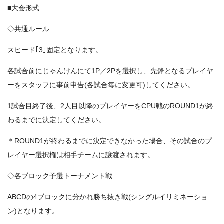
■大会形式
◇共通ルール
スピード｢3｣固定となります。
各試合前にじゃんけんにて1P／2Pを選択し、先鋒となるプレイヤ
ーをスタッフに事前申告(各試合毎に変更可)してください。
1試合目終了後、2人目以降のプレイヤーをCPU戦のROUND1が終
わるまでに決定してください。
＊ROUND1が終わるまでに決定できなかった場合、その試合のプ
レイヤー選択権は相手チームに譲渡されます。
◇各ブロック予選トーナメント戦
ABCDの4ブロックに分かれ勝ち抜き戦(シングルイリミネーショ
ン)となります。