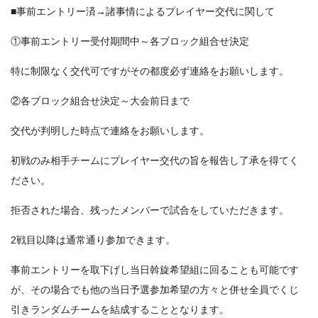
■事前エントリー済→諸事情によるプレイヤー交代に関して
①事前エントリー受付期間中～各ブロック組合せ決定
特に制限なく交代可ですがその都度必ず連絡をお願いします。
②各ブロック組合せ決定～大会前日まで
交代が判明した時点で連絡をお願いします。
初戦のみ相手チームにプレイヤー交代の旨を報告し了承を得てく
ださい。
拒否された場合、残ったメンバーで試合をしていただきます。
2戦目以降は通常通り参加できます。
事前エントリーを取下げし当日斡旋希望組に回ることも可能です
が、その場合でも他の当日予選参加希望の方々と併せ全員でくじ
引きランダムチームを結成することとなります。