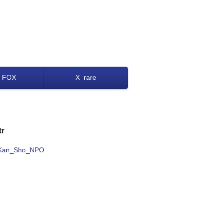
on
会情報およびエントリー受付
FOX
X_rare
r
 Kan_Sho_NPO