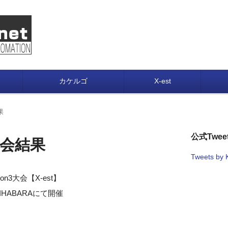
IGHTER ⅡX Battle informati
）、FOX（フォクス）、X-EST（エスト）、カケルゴ(x5)大
カケルゴ
X-est
果
公式Tweet
 大会結果
Tweets by
3大会【X-est】
AKIHABARAにて開催