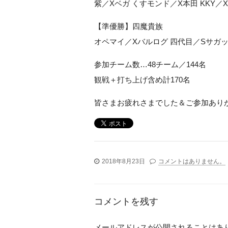
紫／Xベガ くすモンド／X本田 KKY／
【準優勝】四魔貴族
オペマイ／Xバルログ 四代目／Sサガ
参加チーム数…48チーム／144名
観戦＋打ち上げ含め計170名
皆さまお疲れさまでした＆ご参加あり
2018年8月23日
コメントはありません。
コメントを残す
メールアドレスが公開されることはあ