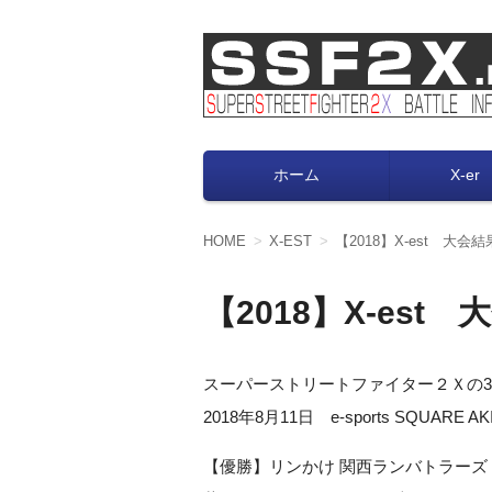
SUPER STREET F
スパ２X大会情報｜X-er（エクサー
ホーム
X-er
コ
ン
テ
ン
HOME
X-EST
【2018】X-est 大会結
ツ
へ
移
【2018】X-est
動
スーパーストリートファイター２Ｘの3on
2018年8月11日 e-sports SQUARE 
【優勝】リンかけ 関西ランバトラーズ