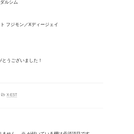
Xダルシム
ット フジモン／Xディージェイ
がとうございました！
X-EST
りません。
※
が付いている欄は必須項目です